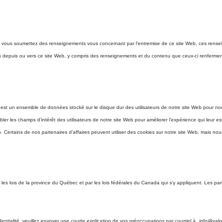
vous soumettez des renseignements vous concernant par l’entremise de ce site Web, ces rensei
 depuis ou vers ce site Web, y compris des renseignements et du contenu que ceux-ci renfermen
st un ensemble de données stocké sur le disque dur des utilisateurs de notre site Web pour nous ai
r les champs d’intérêt des utilisateurs de notre site Web pour améliorer l’expérience qui leur est o
. Certains de nos partenaires d’affaires peuvent utiliser des cookies sur notre site Web, mais no
par les lois de la province du Québec et par les lois fédérales du Canada qui s’y appliquent. Les
ntialité, veuillez envoyer une courte explication de vos préoccupations par courriel à
info@val