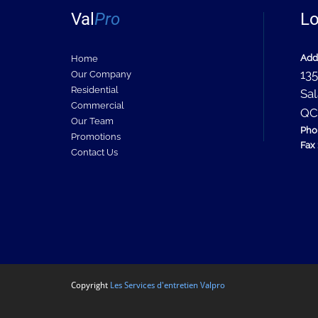
Val
Pro
Lo
Add
Home
135
Our Company
Residential
Sal
Commercial
QC
Our Team
Pho
Promotions
Fax 
Contact Us
Copyright
Les Services d'entretien Valpro