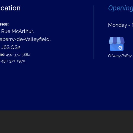
cation
Openin
ress :
Monday - F
 Rue McArthur,
aberry-de-Valleyfield,
 J6S OS2
ne:
450-371-5882
Privacy Policy
:
450-371-1970