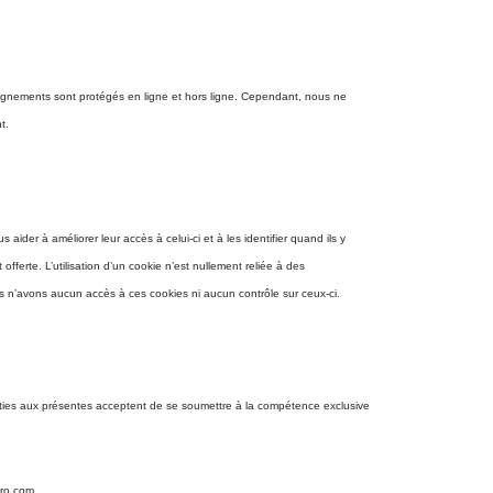
gnements sont protégés en ligne et hors ligne. Cependant, nous ne
t.
der à améliorer leur accès à celui-ci et à les identifier quand ils y
fferte. L’utilisation d’un cookie n’est nullement reliée à des
us n’avons aucun accès à ces cookies ni aucun contrôle sur ceux-ci.
 parties aux présentes acceptent de se soumettre à la compétence exclusive
pro.com
.