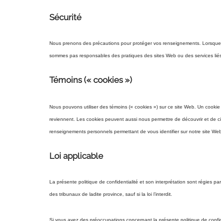
Sécurité
Nous prenons des précautions pour protéger vos renseignements. Lorsque 
sommes pas responsables des pratiques des sites Web ou des services liés
Témoins (« cookies »)
Nous pouvons utiliser des témoins (« cookies ») sur ce site Web. Un cookie e
reviennent. Les cookies peuvent aussi nous permettre de découvrir et de cible
renseignements personnels permettant de vous identifier sur notre site Web
Loi applicable
La présente politique de confidentialité et son interprétation sont régies 
des tribunaux de ladite province, sauf si la loi l’interdit.
Si vous avez des préoccupations concernant la présente politique de confide