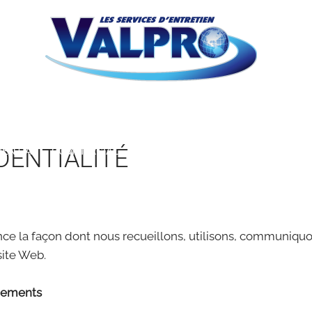
DENTIALITÉ
DENTIAL
COMMERCIAL
OUR ACHIEVEMENTS
PROMOTION
once la façon dont nous recueillons, utilisons, communiq
site Web.
gnements