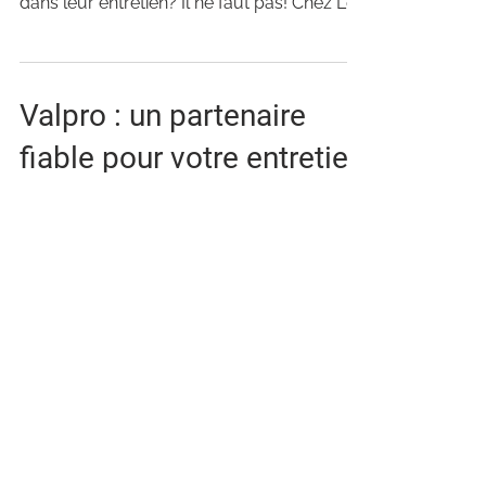
dans leur entretien? Il ne faut pas! Chez Les
Services...
Valpro : un partenaire
fiable pour votre entretien
commercial au Québec
Chez Les Services d’entretien Valpro, nous
sommes soucieux de travailler
conjointement avec nos clients du secteur
commercial afin...
Découvrez 5 excellents
services de Valpro pour